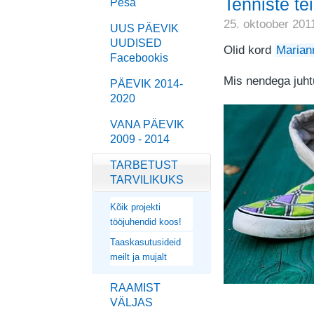
Tenniste te
Pesa
25. oktoober 201
UUS PÄEVIK
UUDISED
Olid kord
Marian
Facebookis
Mis nendega juht
PÄEVIK 2014-
2020
VANA PÄEVIK
2009 - 2014
TARBETUST
TARVILIKUKS
Kõik projekti
tööjuhendid koos!
Taaskasutusideid
meilt ja mujalt
RAAMIST
VÄLJAS