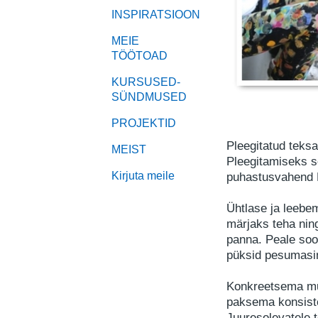
INSPIRATSIOON
MEIE
TÖÖTOAD
KURSUSED-
SÜNDMUSED
PROJEKTID
Pleegitatud teksa
MEIST
Pleegitamiseks s
Kirjuta meile
puhastusvahend
Ühtlase ja leebe
märjaks teha nin
panna. Peale soo
püksid pesumasi
Konkreetsema mu
paksema konsiste
Juuresolevatele 