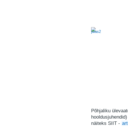
Põhjaliku ülevaa
hooldusjuhendid)
näiteks SIIT -
ar