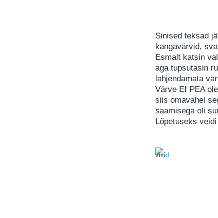
Sinised teksad jä
kangavärvid, sva
Esmalt katsin va
aga tupsutasin r
lahjendamata värv
Värve EI PEA olem
siis omavahel se
saamisega oli suur
Lõpetuseks veidi 