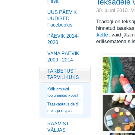
Teksadele v
Pesa
30. juuni 2010,
M
UUS PÄEVIK
UUDISED
Teadagi on teksa
Facebookis
hinnatud taaskas
kette
, vaid jäta
PÄEVIK 2014-
erilisematena siis
2020
VANA PÄEVIK
2009 - 2014
TARBETUST
TARVILIKUKS
Kõik projekti
tööjuhendid koos!
Taaskasutusideid
meilt ja mujalt
RAAMIST
VÄLJAS