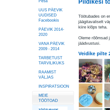
Pildikesi
Pesa
UUS PÄEVIK
UUDISED
Töötubades on ena
Facebookis
jäägitavaliselt v
kiire klõps teha.
PÄEVIK 2014-
2020
Oleme rõõmsad ja
jäädvustusi.
VANA PÄEVIK
2009 - 2014
Veidike pilte
TARBETUST
TARVILIKUKS
RAAMIST
VÄLJAS
INSPIRATSIOON
MEIE
TÖÖTOAD