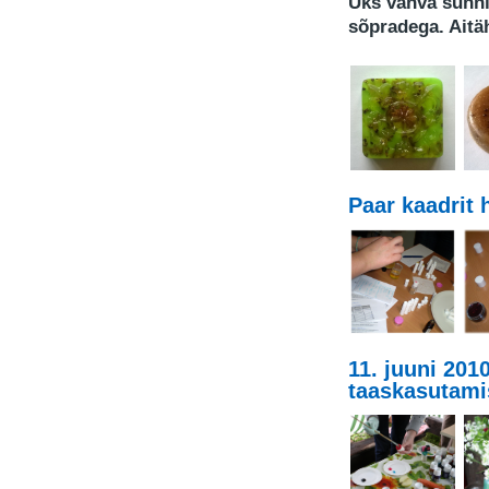
Üks vahva sünni
sõpradega. Aitäh
Paar kaadrit 
11. juuni 2010
taaskasutami