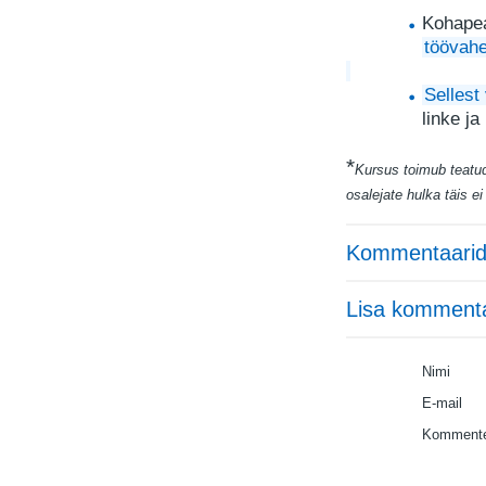
Kohapea
töövah
Selles
linke ja
*
Kursus toimub teatud
osalejate hulka täis e
Kommentaarid
Lisa komment
Nimi
E-mail
Kommente