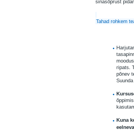
sinasõprust pida
Tahad rohkem tea
Harjuta
tasapinn
moodust
ripats.
põnev t
Suunda 
Kursus
õppimis
kasutami
Kuna ko
eelnev