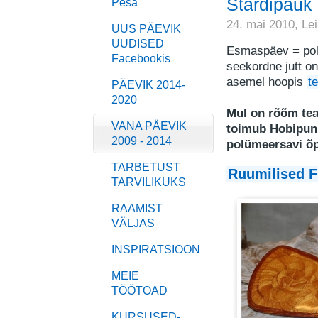
Stardipauk 
Pesa
24. mai 2010,
Le
UUS PÄEVIK
UUDISED
Esmaspäev = pol
Facebookis
seekordne jutt o
asemel hoopis
t
PÄEVIK 2014-
2020
Mul on rõõm teat
VANA PÄEVIK
toimub Hobipunk
2009 - 2014
polümeersavi õ
TARBETUST
Ruumilised F
TARVILIKUKS
RAAMIST
VÄLJAS
INSPIRATSIOON
MEIE
TÖÖTOAD
KURSUSED-