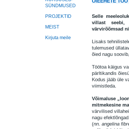
ÕIEEHETE TÖÖ
SÜNDMUSED
Selle m
eeleolu
PROJEKTID
villast seebi
MEIST
värvirõõmsad ni
Kirjuta meile
Lisaks tehniliste
tulemused üllatav
õied nagu soovib
Töötoa käigus val
pärltikandis õie
Kodus jääb üle va
viimistleda.
Võimaluse „loom
mitmekesine mat
värvilised villah
nagu efektlõngad
(
nn. angelina fibr