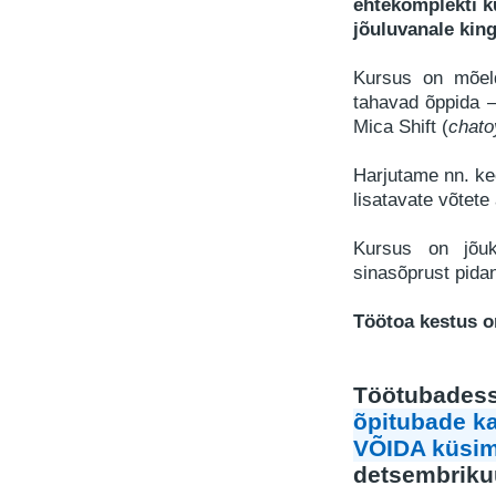
ehtekomplekti k
jõuluvanale king
Kursus on mõeld
tahavad õppida 
Mica Shift (
chato
Harjutame nn. kee
lisatavate võtete
Kursus on jõuk
sinasõprust pida
Töötoa kestus o
Töötubadess
õpitubade ka
VÕIDA küsim
detsembrikuu