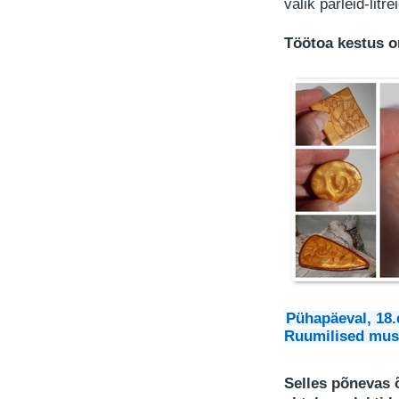
valik pärleid-litre
Töötoa kestus o
Pühapäeval,
18.
Ruumilised mus
Selles põnevas 