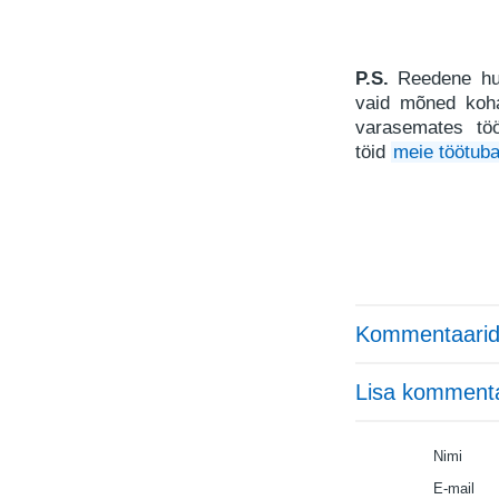
P.S.
Reedene huu
vaid mõned koh
varasemates töö
töid
meie töötuba
Kommentaarid
Lisa komment
Nimi
E-mail