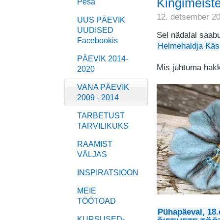
Kingimeiste
Pesa
12. detsember 2
UUS PÄEVIK
UUDISED
Sel nädalal saab
Facebookis
Helmehaldja Käs
PÄEVIK 2014-
Mis juhtuma hak
2020
VANA PÄEVIK
2009 - 2014
TARBETUST
TARVILIKUKS
RAAMIST
VÄLJAS
INSPIRATSIOON
MEIE
TÖÖTOAD
Pühapäeval, 18
KURSUSED-