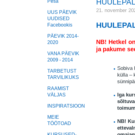
HUULEPALS
Pesa
21. november 20
UUS PÄEVIK
UUDISED
HUULEPALS
Facebookis
PÄEVIK 2014-
NB! Hetkel o
2020
ja
pakume sed
VANA PÄEVIK
2009 - 2014
Sobiva h
TARBETUST
külla – 
TARVILIKUKS
sünnipä
RAAMIST
Iga kur
VÄLJAS
sõltuva
INSPIRATSIOON
toimum
MEIE
NB! Kun
TÖÖTOAD
etteval
omajagu
KURSUSED-