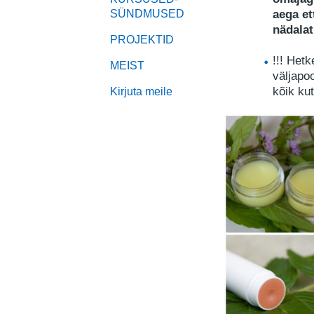
aega et
SÜNDMUSED
nädalat
PROJEKTID
!!! Hetk
MEIST
väljapo
kõik kut
Kirjuta meile