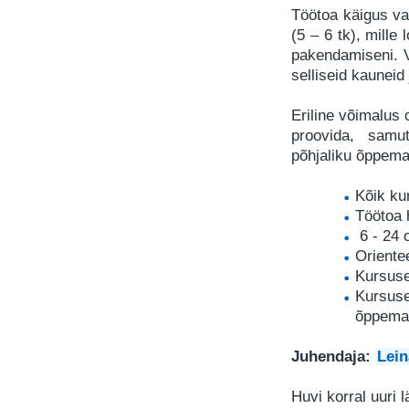
Töötoa käigus va
(5 – 6 tk), mille
pakendamiseni. 
selliseid kauneid 
Eriline võimalus 
proovida, samu
põhjaliku õppemat
Kõik ku
Töötoa 
6 - 24 
Oriente
Kursuse
Kursuse
õppemat
Juhendaja:
Lei
Huvi korral uuri 