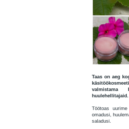
Taas on aeg ko
käsitöökosmeeti
valmistama l
huulehellitajaid.
Töötoas uurime 
omadusi, huulemä
saladusi.