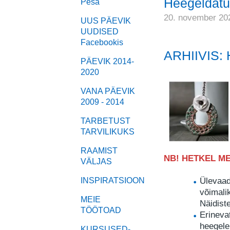
Heegeldatu
Pesa
20. november 20
UUS PÄEVIK
UUDISED
Facebookis
ARHIIVIS: 
PÄEVIK 2014-
2020
VANA PÄEVIK
2009 - 2014
TARBETUST
TARVILIKUKS
RAAMIST
NB! HETKEL ME
VÄLJAS
Ülevaad
INSPIRATSIOON
võimalik
MEIE
Näidist
TÖÖTOAD
Erineva
heegeleh
KURSUSED-