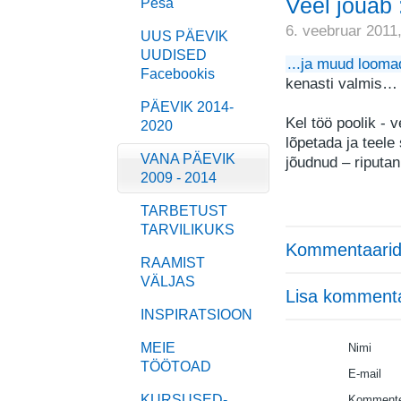
Veel jõuab 
Pesa
6. veebruar 2011
UUS PÄEVIK
UUDISED
...ja muud looma
Facebookis
kenasti valmis…
PÄEVIK 2014-
Kel töö poolik - v
2020
lõpetada ja teel
VANA PÄEVIK
jõudnud – riput
2009 - 2014
TARBETUST
TARVILIKUKS
Kommentaarid
RAAMIST
VÄLJAS
Lisa komment
INSPIRATSIOON
MEIE
Nimi
TÖÖTOAD
E-mail
KURSUSED-
Kommente