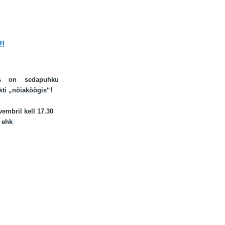
!!
us on sedapuhku
ti „nõiaköögis“!
vembril kell 17.30
 ehk