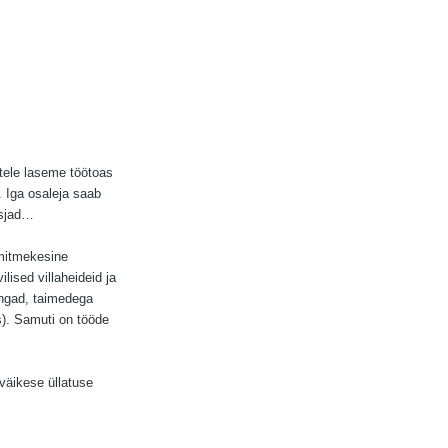
ele laseme töötoas
. Iga osaleja saab
asjad…
 mitmekesine
lised villaheideid ja
õngad, taimedega
s). Samuti on tööde
 väikese üllatuse