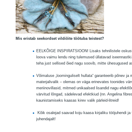
Mis eristab seekordset vildiõite töötuba teistest?
EELKÕIGE INSPIRATSIOON! Lisaks tehnilistele oskust
loova vaimu lendu ning tulemused üllatavad iseennastki
teha just sellised õied nagu soovib, mitte ühesugused 
Võimaluse „loominguliselt hullata“ garanteerib põnev ja
materjalivalik – olemas on väga erinevates toonides värvi
meriinovillasid, mitmed unikaalsed lisandid nagu efektl
värvitud lõngad, sädelevad efektkiud (nn. Angelina fibre
kaunistamiseks kaasas kirev valik pärleid-litreid!
Kõik osalejad saavad koju kaasa kirjaliku tööjuhendi ja
juhendajalt!