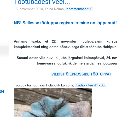
Töötubadest veel…
18. november 2010,
Leina Neima
,
Kommentaarid: 0
NB! Sellesse
töötuppa registreerimine on lõppenud!
Anname teada, et 22. novembri huulepalsami kurs
komplekteeritud ning ootan põnevusega ühist töötuba Hobipunk
Samuti ootan vildihuvilisi juba järgmisel kolmapäeval, 24. no
toimuvasse jõulukinkide meisterdamise töötuppa
VILDIST ÕIEPROSSIDE TÖÖTUPPA
!
Töötuba toimub taas Hobipukti kontoris,
Kadaka tee 44 - 35
.
ON