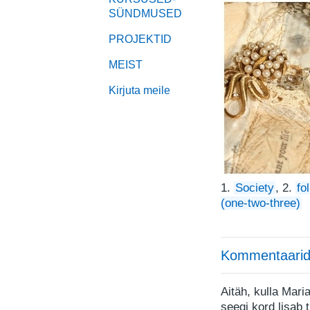
SÜNDMUSED
PROJEKTID
MEIST
Kirjuta meile
1.
Society
, 2.
fo
(one-two-three)
Kommentaarid
Aitäh, kulla Mari
seegi kord lisab 