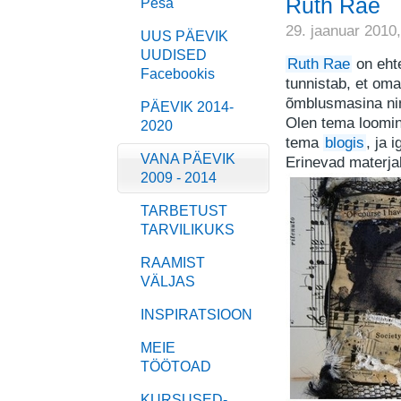
Ruth Rae
Pesa
29. jaanuar 2010
UUS PÄEVIK
UUDISED
Ruth Rae
on eht
Facebookis
tunnistab, et oma
õmblusmasina ni
PÄEVIK 2014-
Olen tema looming
2020
tema
blogis
, ja 
VANA PÄEVIK
Erinevad materjali
2009 - 2014
TARBETUST
TARVILIKUKS
RAAMIST
VÄLJAS
INSPIRATSIOON
MEIE
TÖÖTOAD
KURSUSED-