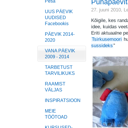
Pühapäevita
Pesa
27. juuni 2010,
L
UUS PÄEVIK
UUDISED
Kõigile, kes ran
Facebookis
idee, kuidas vee
Eriti aktuaalne 
PÄEVIK 2014-
Tsirkusemoori
hu
2020
sussideks
”
VANA PÄEVIK
2009 - 2014
TARBETUST
TARVILIKUKS
RAAMIST
VÄLJAS
INSPIRATSIOON
MEIE
TÖÖTOAD
KURSUSED-