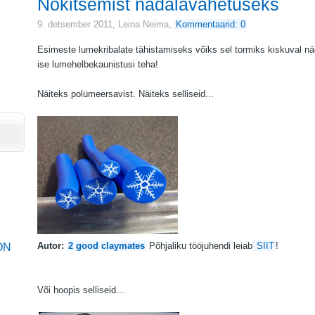
Nokitsemist nädalavahetuseks
9. detsember 2011,
Leina Neima
,
Kommentaarid: 0
Esimeste lumekribalate tähistamiseks võiks sel tormiks kiskuval n
ise lumehelbekaunistusi teha!
Näiteks polümeersavist. Näiteks selliseid...
Autor:
2 good claymates
Põhjaliku tööjuhendi leiab
SIIT
!
ON
Või hoopis selliseid...