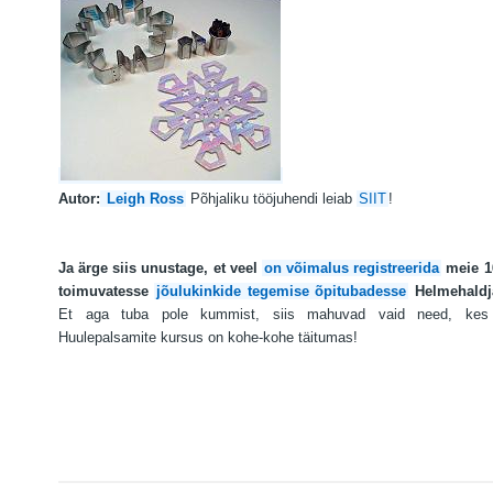
Autor:
Leigh Ross
Põhjaliku tööjuhendi leiab
SIIT
!
Ja ärge siis unustage, et veel
on võimalus registreerida
meie 16
toimuvatesse
jõulukinkide tegemise õpitubadesse
Helmehaldja
Et aga tuba pole kummist, siis mahuvad vaid need, kes 
Huulepalsamite kursus on kohe-kohe täitumas!