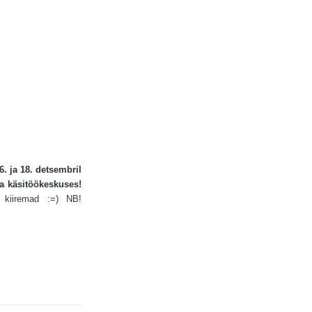
. ja 18. detsembril
 käsitöökeskuses!
kiiremad :=) NB!