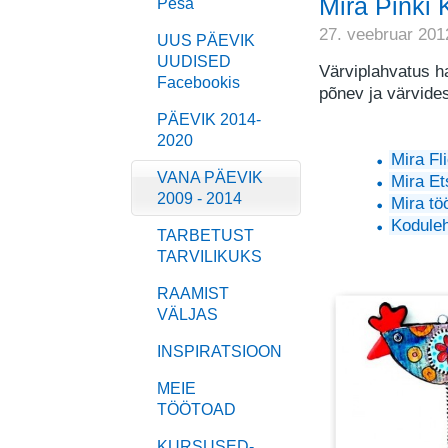
Mira Pinki K
Pesa
27. veebruar 201
UUS PÄEVIK
UUDISED
Värviplahvatus h
Facebookis
põnev ja värvide
PÄEVIK 2014-
2020
Mira Fli
VANA PÄEVIK
Mira Et
2009 - 2014
Mira tö
Koduleh
TARBETUST
TARVILIKUKS
RAAMIST
VÄLJAS
INSPIRATSIOON
MEIE
TÖÖTOAD
KURSUSED-