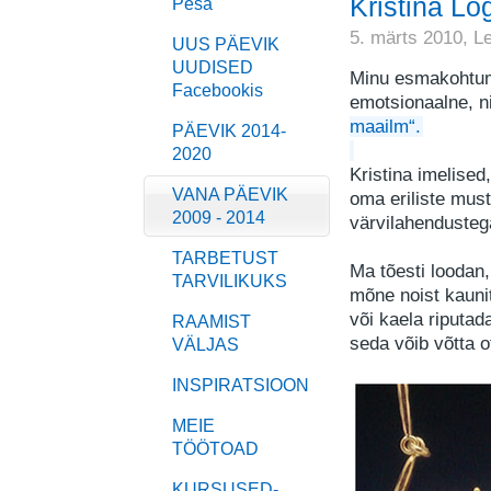
Kristina Lo
Pesa
5. märts 2010,
L
UUS PÄEVIK
UUDISED
Minu esmakohtu
Facebookis
emotsionaalne, n
maailm“.
PÄEVIK 2014-
2020
Kristina imelised
VANA PÄEVIK
oma eriliste must
2009 - 2014
värvilahendusteg
TARBETUST
Ma tõesti loodan,
TARVILIKUKS
mõne noist kauni
või kaela riputa
RAAMIST
seda võib võtta o
VÄLJAS
INSPIRATSIOON
MEIE
TÖÖTOAD
KURSUSED-