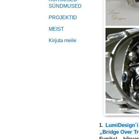
SÜNDMUSED
PROJEKTID
MEIST
Kirjuta meile
1.
LumiDesign´i
„Bridge Over T
Funika)
– kõrva