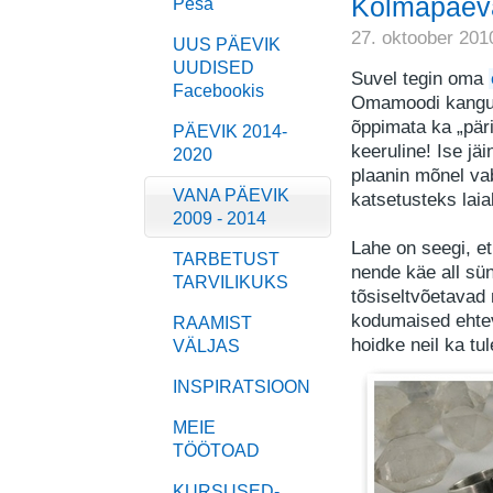
Kolmapäeva
Pesa
27. oktoober 201
UUS PÄEVIK
UUDISED
Suvel tegin oma
Facebookis
Omamoodi kangus
õppimata ka „päri
PÄEVIK 2014-
keeruline! Ise jä
2020
plaanin mõnel vab
VANA PÄEVIK
katsetusteks laial
2009 - 2014
Lahe on seegi, et
TARBETUST
nende käe all sü
TARVILIKUKS
tõsiseltvõetavad
kodumaised ehte
RAAMIST
hoidke neil ka tu
VÄLJAS
INSPIRATSIOON
MEIE
TÖÖTOAD
KURSUSED-