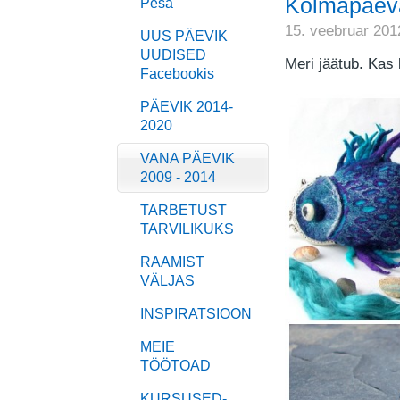
Kolmapäeva
Pesa
15. veebruar 201
UUS PÄEVIK
UUDISED
Meri jäätub. Kas
Facebookis
PÄEVIK 2014-
2020
VANA PÄEVIK
2009 - 2014
TARBETUST
TARVILIKUKS
RAAMIST
VÄLJAS
INSPIRATSIOON
MEIE
TÖÖTOAD
KURSUSED-