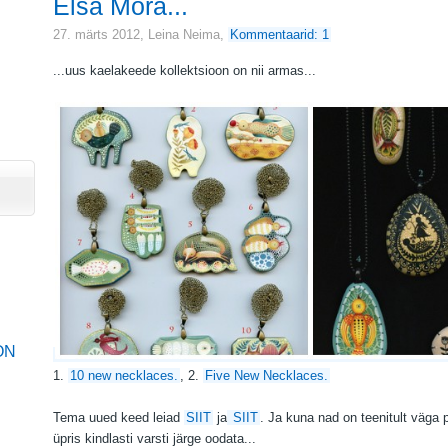
Elsa Mora...
27. märts 2012,
Leina Neima
,
Kommentaarid: 1
...uus kaelakeede kollektsioon on nii armas...
ON
1.
10 new necklaces.
, 2.
Five New Necklaces.
Tema uued keed leiad
SIIT
ja
SIIT
. Ja kuna nad on teenitult väga 
üpris kindlasti varsti järge oodata...