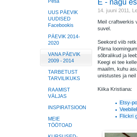
E - nagu e
Pesa
14. juuni 2011,
L
UUS PÄEVIK
UUDISED
Meil craftwerkis 
Facebookis
suvel.
PÄEVIK 2014-
Seekord viib retk
2020
Pärna loomingum
VANA PÄEVIK
sõbralikud ja lee
2009 - 2014
Keegi ei tee kelle
maailm, kuhu as
TARBETUST
unistustes ja neil 
TARVILIKUKS
Kiika Kristiana:
RAAMIST
VÄLJAS
Etsy-po
INSPIRATSIOON
Veebile
Flickri 
MEIE
TÖÖTOAD
KURSUSED-