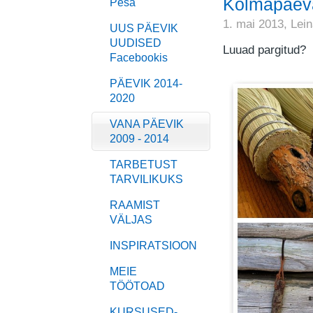
Kolmapäeva
Pesa
1. mai 2013,
Lei
UUS PÄEVIK
UUDISED
Luuad pargitud?
Facebookis
PÄEVIK 2014-
2020
VANA PÄEVIK
2009 - 2014
TARBETUST
TARVILIKUKS
RAAMIST
VÄLJAS
INSPIRATSIOON
MEIE
TÖÖTOAD
KURSUSED-