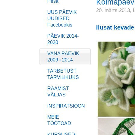
Kolmapäeva
Pesa
20. märts 2013,
UUS PÄEVIK
UUDISED
Facebookis
Ilusat kevade
PÄEVIK 2014-
2020
VANA PÄEVIK
2009 - 2014
TARBETUST
TARVILIKUKS
RAAMIST
VÄLJAS
INSPIRATSIOON
MEIE
TÖÖTOAD
KURSUSED-