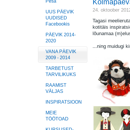
Kolmapäeva
Pesa
24. oktoober 201
UUS PÄEVIK
UUDISED
Tagasi meelieruta
Facebookis
kotitäis inspirat
lõunamaa (m)elus
PÄEVIK 2014-
2020
...ning muidugi k
VANA PÄEVIK
2009 - 2014
TARBETUST
TARVILIKUKS
RAAMIST
VÄLJAS
INSPIRATSIOON
MEIE
TÖÖTOAD
KURSUSED-