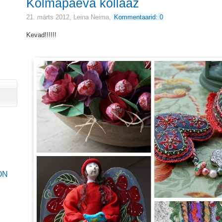
Kolmapäeva kollaaž
21. märts 2012,
Leina Neima
,
Kommentaarid: 0
Kevad!!!!!!
ON