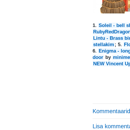
1.
Soleil - bell 
RubyRedDrago
Lintu - Brass b
stellakim
; 5.
Fl
6.
Enigma - long
door
by
minime
NEW Vincent Up
Kommentaarid
Lisa komment