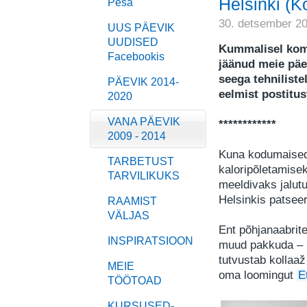
Helsinki (
Pesa
30. detsember 2
UUS PÄEVIK
UUDISED
Kummalisel komb
Facebookis
jäänud meie päe
seega tehniliste
PÄEVIK 2014-
eelmist postitu
2020
VANA PÄEVIK
************
2009 - 2014
Kuna kodumaised
TARBETUST
kaloripõletamise
TARVILIKUKS
meeldivaks jalut
Helsinkis patsee
RAAMIST
VÄLJAS
Ent põhjanaabrite
INSPIRATSIOON
muud pakkuda – n
tutvustab kollaa
MEIE
oma loomingut
E
TÖÖTOAD
KURSUSED-