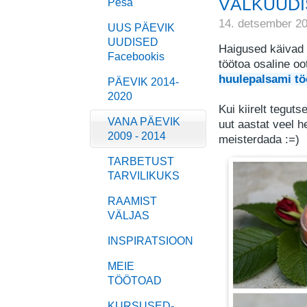
VÄLKUUDI
Pesa
14. detsember 2
UUS PÄEVIK
UUDISED
Haigused käivad 
Facebookis
töötoa osaline o
huulepalsami t
PÄEVIK 2014-
2020
Kui kiirelt tegut
VANA PÄEVIK
uut aastat veel 
2009 - 2014
meisterdada :=)
TARBETUST
TARVILIKUKS
RAAMIST
VÄLJAS
INSPIRATSIOON
MEIE
TÖÖTOAD
KURSUSED-