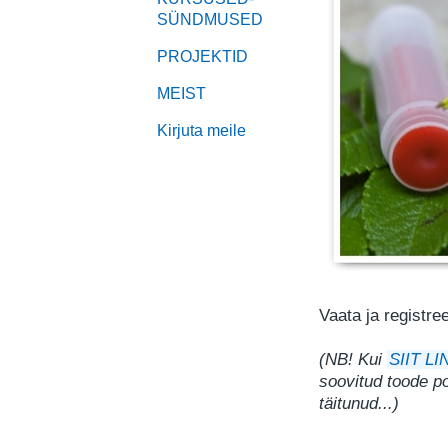
SÜNDMUSED
PROJEKTID
MEIST
Kirjuta meile
Vaata ja registre
(
NB! Kui
SIIT LI
soovitud toode
p
täitunud...)