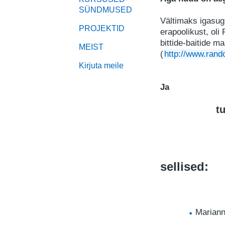
SÜNDMUSED
Vältimaks igasugu
PROJEKTID
erapoolikust, oli
bittide-baitide 
MEIST
(
http://www.rand
Kirjuta meile
Ja
tu
sellised:
Mariann