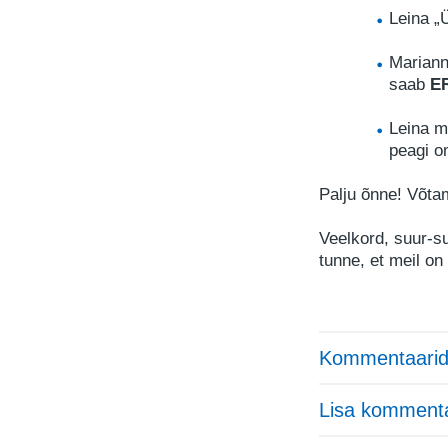
Leina „
Mariann
saab
E
Leina m
peagi o
Palju õnne!
Võtam
Veelkord, suur-su
tunne, et meil on 
Kommentaarid
Lisa komment