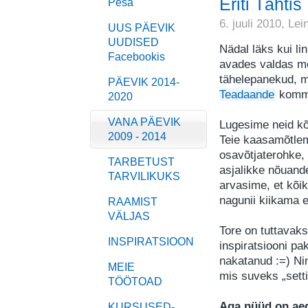
Eriti Tähti
Pesa
6. juuli 2010,
Lei
UUS PÄEVIK
UUDISED
Nädal läks kui lin
Facebookis
avades valdas m
tähelepanekud, mõ
PÄEVIK 2014-
Teadaande
komme
2020
VANA PÄEVIK
Lugesime neid kõi
2009 - 2014
Teie kaasamõtlemi
osavõtjaterohke,
TARBETUST
asjalikke nõuande
TARVILIKUKS
arvasime, et kõi
nagunii kiikama 
RAAMIST
VÄLJAS
Tore on tuttavaks
INSPIRATSIOON
inspiratsiooni p
nakatanud :=) Nin
MEIE
mis suveks „set
TÖÖTOAD
Aga nüüd on ae
KURSUSED-