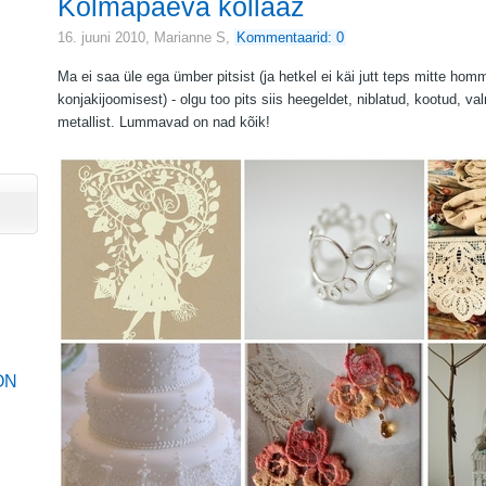
Kolmapäeva kollaaž
16. juuni 2010,
Marianne S
,
Kommentaarid: 0
Ma ei saa üle ega ümber pitsist (ja hetkel ei käi jutt teps mitte hom
konjakijoomisest) - olgu too pits siis heegeldet, niblatud, kootud, val
metallist. Lummavad on nad kõik!
ON