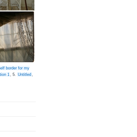
elf border for my
tion 1
, 5.
Untitled
,