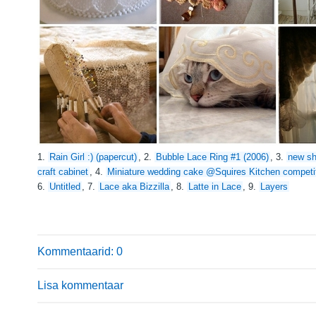
1.
Rain Girl :) (papercut)
, 2.
Bubble Lace Ring #1 (2006)
, 3.
new sh
craft cabinet
, 4.
Miniature wedding cake @Squires Kitchen competi
6.
Untitled
, 7.
Lace aka Bizzilla
, 8.
Latte in Lace
, 9.
Layers
Kommentaarid: 0
Lisa kommentaar