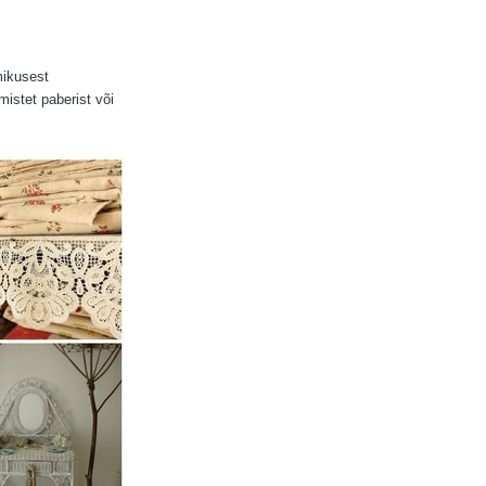
mikusest
mistet paberist või