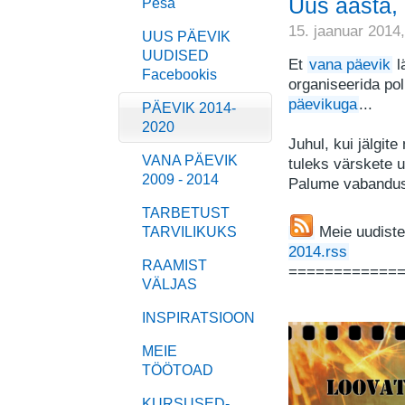
Uus aasta, 
Pesa
15. jaanuar 2014
UUS PÄEVIK
UUDISED
Et
vana päevik
l
Facebookis
organiseerida pol
päevikuga
...
PÄEVIK 2014-
2020
Juhul, kui jälgit
VANA PÄEVIK
tuleks värskete 
2009 - 2014
Palume vabandus
TARBETUST
Meie uudist
TARVILIKUKS
2014.rss
RAAMIST
============
VÄLJAS
INSPIRATSIOON
MEIE
TÖÖTOAD
KURSUSED-