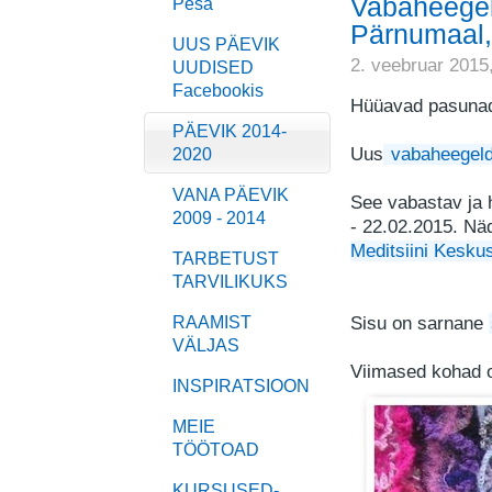
Vabaheegel
Pesa
Pärnumaal,
UUS PÄEVIK
2. veebruar 2015
UUDISED
Facebookis
Hüüavad pasunad
PÄEVIK 2014-
Uus
vabaheegeld
2020
VANA PÄEVIK
See vabastav ja 
2009 - 2014
- 22.02.2015. Nä
Meditsiini Kesk
TARBETUST
TARVILIKUKS
RAAMIST
Sisu on sarnane
VÄLJAS
Viimased kohad 
INSPIRATSIOON
MEIE
TÖÖTOAD
KURSUSED-